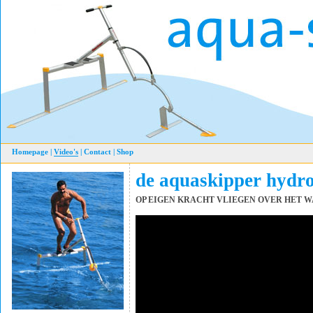
Homepage
|
Video's
|
Contact
|
Shop
de aquaskipper hydro
OP EIGEN KRACHT VLIEGEN OVER HET 