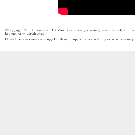
© Copyright 2011 Internetorders BV. Zonder nadrukkelijke voorafgaande schriftelijke toestem
kopieren of te reproduceren.
Handelaren en consumenten opgelet:
De aquaskipper is een een Europees en Amerikaans ger