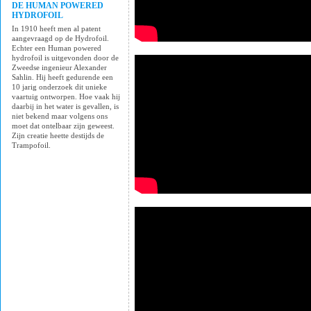
DE HUMAN POWERED
HYDROFOIL
In 1910 heeft men al patent
aangevraagd op de Hydrofoil.
Echter een Human powered
hydrofoil is uitgevonden door de
Zweedse ingenieur Alexander
Sahlin. Hij heeft gedurende een
10 jarig onderzoek dit unieke
vaartuig ontworpen. Hoe vaak hij
daarbij in het water is gevallen, is
niet bekend maar volgens ons
moet dat ontelbaar zijn geweest.
Zijn creatie heette destijds de
Trampofoil.